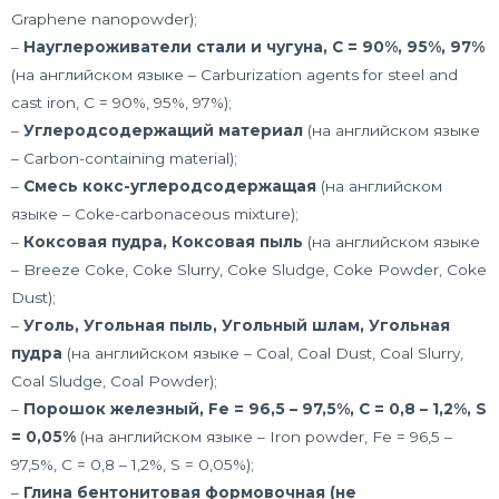
Graphene nanopowder);
–
Науглероживатели стали и чугуна, C = 90%, 95%, 97%
(на английском языке – Carburization agents for steel and
cast iron, C = 90%, 95%, 97%);
–
Углеродсодержащий материал
(на английском языке
– Carbon-containing material);
–
Смесь кокс-углеродсодержащая
(на английском
языке – Coke-carbonaceous mixture);
–
Коксовая пудра, Коксовая пыль
(на английском языке
– Breeze Coke, Coke Slurry, Coke Sludge, Coke Powder, Coke
Dust);
–
Уголь, Угольная пыль, Угольный шлам, Угольная
пудра
(на английском языке – Coal, Coal Dust, Coal Slurry,
Coal Sludge, Coal Powder);
–
Порошок железный, Fe = 96,5 – 97,5%, C = 0,8 – 1,2%, S
= 0,05%
(на английском языке – Iron powder, Fe = 96,5 –
97,5%, C = 0,8 – 1,2%, S = 0,05%);
–
Глина бентонитовая формовочная (не