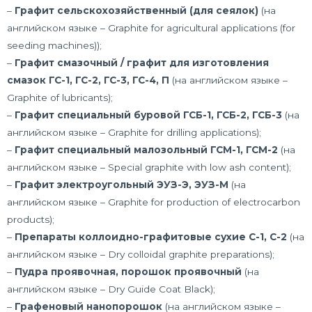
–
Графит сельскохозяйственный (для сеялок)
(на
английском языке – Graphite for agricultural applications (for
seeding machines));
–
Графит смазочный / графит для изготовления
смазок ГС-1, ГС-2, ГС-3, ГС-4, П
(на английском языке –
Graphite of lubricants);
–
Графит специальный буровой ГСБ-1, ГСБ-2, ГСБ-3
(на
английском языке – Graphite for drilling applications);
–
Графит специальный малозольный ГСМ-1, ГСМ-2
(на
английском языке – Special graphite with low ash content);
–
Графит электроугольный ЭУЗ-Э, ЭУЗ-М
(на
английском языке – Graphite for production of electrocarbon
products);
–
Препараты коллоидно-графитовые сухие С-1, С-2
(на
английском языке – Dry colloidal graphite preparations);
–
Пудра проявочная, порошок проявочный
(на
английском языке – Dry Guide Coat Black);
–
Графеновый нанопорошок
(на английском языке –