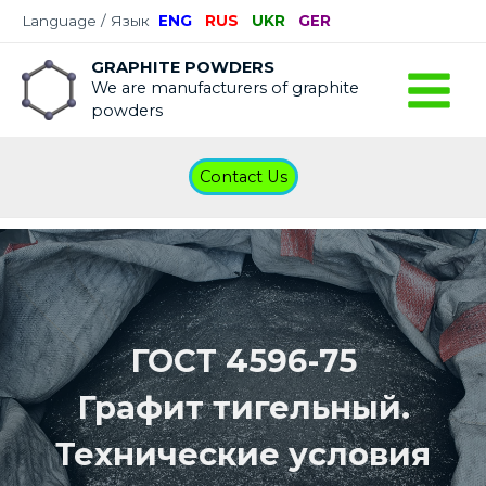
Language / Язык
ENG
RUS
UKR
GER
GRAPHITE POWDERS
We are manufacturers of graphite
powders
Contact Us
ГОСТ 4596-75
Графит тигельный.
Технические условия