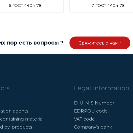
6 ГОСТ 4404-78
7 ГОСТ 4404-78
их пор есть вопросы ?
Свяжитесь с нами
cts
Legal information
e
D-U-N-S Number
ation agents
EDRPOU code
containing material
VAT code
d by-products
Company’s bank