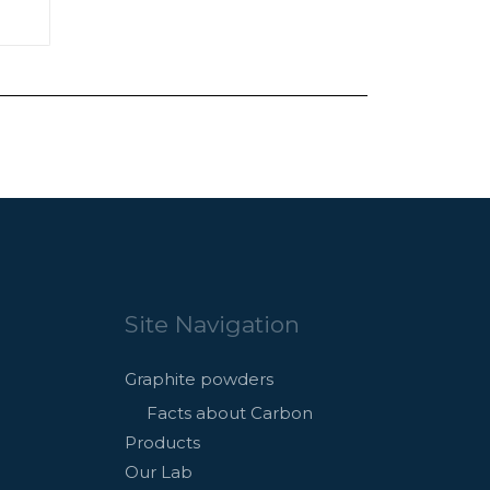
Site Navigation
Graphite powders
Facts about Carbon
Products
Our Lab