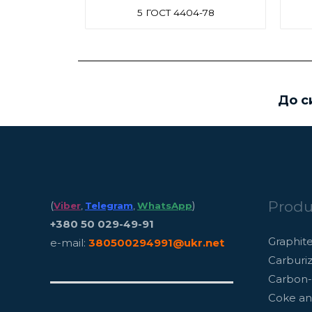
5 ГОСТ 4404-78
До с
Produ
(
)
Viber
,
Telegram
,
WhatsApp
+380 50 029-49-91
Graphit
e-mail:
380500294991@ukr.net
Carburiz
Carbon-
Coke an