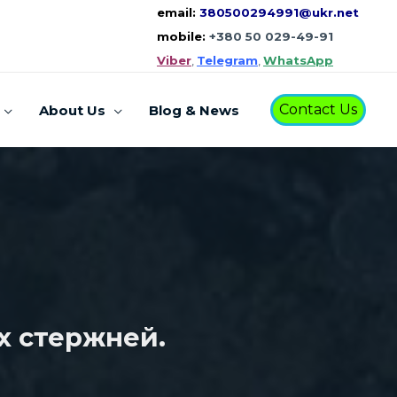
email:
380500294991@ukr.net
mobile:
+380 50 029-49-91
Viber
,
Telegram
,
WhatsApp
Contact Us
About Us
Blog & News
х стержней.