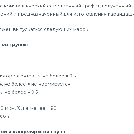
на кристаллический естественный графит, полученный
дений и предназначенный для изготовления карандаш
лжен выпускаться следующих марок:
ной группы
отореагентов, %, не более = 0,5
%, не более = не нормируется
, не более = 0,5
 мкм, %, не менее = 90
0025
ной и канцелярской групп