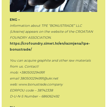
ENG –
Information about TPE “BONUSTRADE” LLC
(Ukraine) appears on the website of the CROATIAN
FOUNDRY ASSOCIATION.
https://crofoundry.simet.hr/en/razmjena/tpe-
bonustrade/
You can acquire graphite and other raw materials
from us. Contact!
mob: +380500294991
email 380500294991@ukr.net
web: www.bonustrade.company
EDRPOU code – 38742338
D-U-N-S Number – 686062492