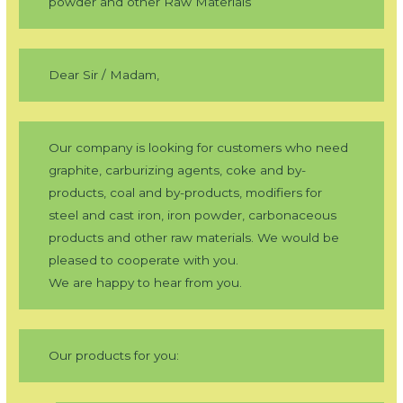
powder and other Raw Materials
Dear Sir / Madam,
Our company is looking for customers who need
graphite, carburizing agents, coke and by-
products, coal and by-products, modifiers for
steel and cast iron, iron powder, carbonaceous
products and other raw materials. We would be
pleased to cooperate with you.
We are happy to hear from you.
Our products for you: