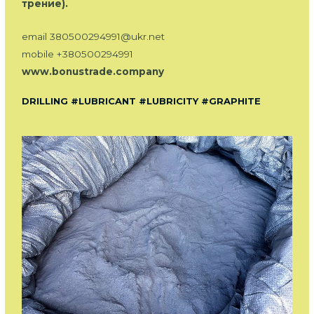
трение).
email 380500294991@ukr.net
mobile +380500294991
www.bonustrade.company
DRILLING #LUBRICANT #LUBRICITY #GRAPHITE