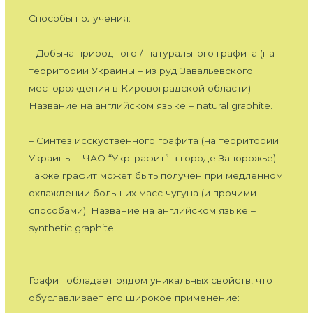
Способы получения:
– Добыча природного / натурального графита (на
территории Украины – из руд Завальевского
месторождения в Кировоградской области).
Название на английском языке – natural graphite.
– Синтез исскуственного графита (на территории
Украины – ЧАО “Укрграфит” в городе Запорожье).
Также графит может быть получен при медленном
охлаждении больших масс чугуна (и прочими
способами). Название на английском языке –
synthetic graphite.
Графит обладает рядом уникальных свойств, что
обуславливает его широкое применение: