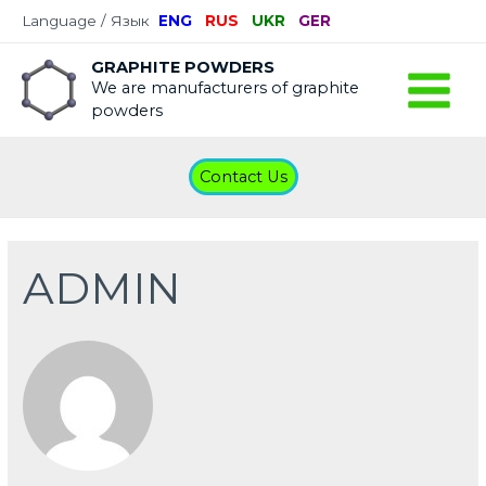
Language / Язык
ENG
RUS
UKR
GER
GRAPHITE POWDERS
We are manufacturers of graphite
powders
Contact Us
ADMIN