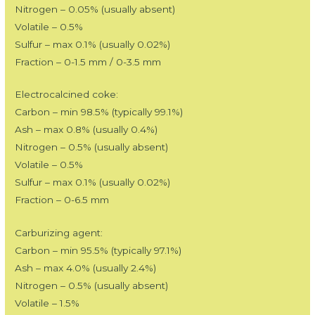
Nitrogen – 0.05% (usually absent)
Volatile – 0.5%
Sulfur – max 0.1% (usually 0.02%)
Fraction – 0-1.5 mm / 0-3.5 mm
Electrocalcined coke:
Carbon – min 98.5% (typically 99.1%)
Ash – max 0.8% (usually 0.4%)
Nitrogen – 0.5% (usually absent)
Volatile – 0.5%
Sulfur – max 0.1% (usually 0.02%)
Fraction – 0-6.5 mm
Carburizing agent:
Carbon – min 95.5% (typically 97.1%)
Ash – max 4.0% (usually 2.4%)
Nitrogen – 0.5% (usually absent)
Volatile – 1.5%