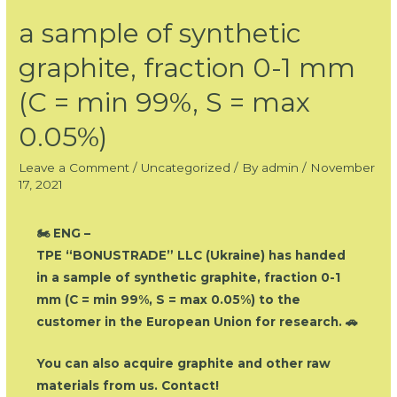
a sample of synthetic
graphite, fraction 0-1 mm
(C = min 99%, S = max
0.05%)
Leave a Comment
/
Uncategorized
/ By
admin
/
November
17, 2021
🏍️ ENG –
TPE “BONUSTRADE” LLC (Ukraine) has handed
in a sample of synthetic graphite, fraction 0-1
mm (C = min 99%, S = max 0.05%) to the
customer in the European Union for research. 🚗
You can also acquire graphite and other raw
materials from us. Contact!