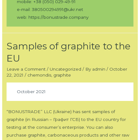
mobile: +38 (050) 029-49-91
e-mail: 380500294991@ukr.net
web: https://bonustrade.company
Samples of graphite to the
EU
Leave a Comment
/
Uncategorized
/ By
admin
/
October
22, 2021
/
chemondis
,
graphite
October 2021
“BONUSTRADE” LLC (Ukraine) has sent samples of
graphite (in Russian – Графит ГСБ) to the EU country for
testing at the consumer’s enterprise. You can also
purchase graphite, carbonaceous products and other raw