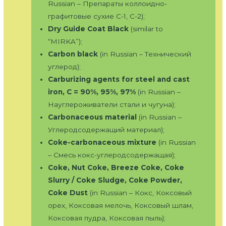
Russian – Препараты коллоидно-
графитовые сухие С-1, С-2);
Dry Guide Coat Black
(similar to
“MIRKA”);
Carbon black
(in Russian – Технический
углерод);
Carburizing agents for steel and cast
iron, C = 90%, 95%, 97%
(in Russian –
Науглероживатели стали и чугуна);
Carbonaceous material
(in Russian –
Углеродсодержащий материал);
Coke-carbonaceous mixture
(in Russian
– Смесь кокс-углеродсодержащая);
Coke, Nut Coke, Breeze Coke, Coke
Slurry / Coke Sludge, Coke Powder,
Coke Dust
(in Russian – Кокс, Коксовый
орех, Коксовая мелочь, Коксовый шлам,
Коксовая пудра, Коксовая пыль);