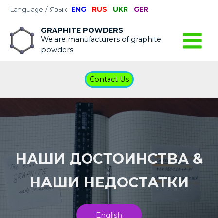
Language / Язык
ENG
RUS
UKR
GER
GRAPHITE POWDERS
We are manufacturers of graphite
powders
Contact Us
НАШИ ДОСТОИНСТВА &
НАШИ НЕДОСТАТКИ
English